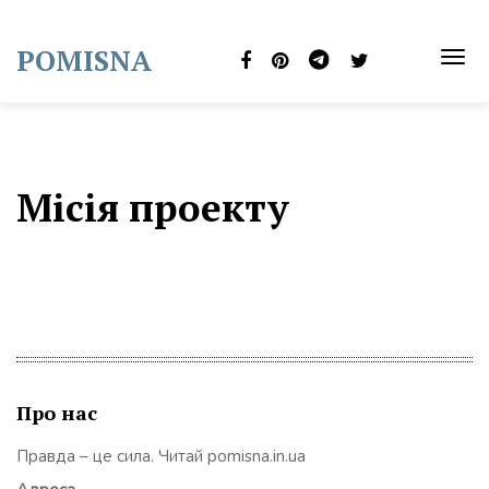
Skip
to
POMISNA
content
TOG
NAVI
Місія проекту
Про нас
Правда – це сила. Читай pomisna.in.ua