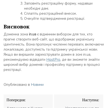
Заповніть реєстраційну форму, надавши
необхідні дані.
Сплатіть реєстраційний внесок.
Очікуйте підтвердження реєстрації.
Висновок
Доменна зона
in.ua
є відмінним вибором для тих, хто
прагне створити веб-сайт, що відображає українську
ідентичність. Вона пропонує численні переваги, включаючи
локалізацію, доступність та підтримку української мови.
Якщо ви вирішили зареєструвати домен в зоні in.ua,
рекомендуємо відвідати
HostPro
, де ви зможете знайти
широкий вибір доменів і професійну підтримку в процесі
реєстрації.
Опубліковано в
Новини
Навігація
Попередня:
Наступна:
записів