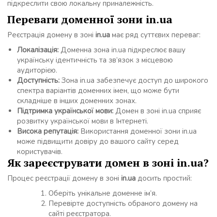
підкреслити свою локальну приналежність.
Переваги доменної зони in.ua
Реєстрація домену в зоні
in.ua
має ряд суттєвих переваг:
Локалізація:
Доменна зона in.ua підкреслює вашу
українську ідентичність та зв’язок з місцевою
аудиторією.
Доступність:
Зона in.ua забезпечує доступ до широкого
спектра варіантів доменних імен, що може бути
складніше в інших доменних зонах.
Підтримка української мови:
Домен в зоні in.ua сприяє
розвитку української мови в Інтернеті.
Висока репутація:
Використання доменної зони in.ua
може підвищити довіру до вашого сайту серед
користувачів.
Як зареєструвати домен в зоні in.ua?
Процес реєстрації домену в зоні
in.ua
досить простий:
Оберіть унікальне доменне ім’я.
Перевірте доступність обраного домену на
сайті реєстратора.