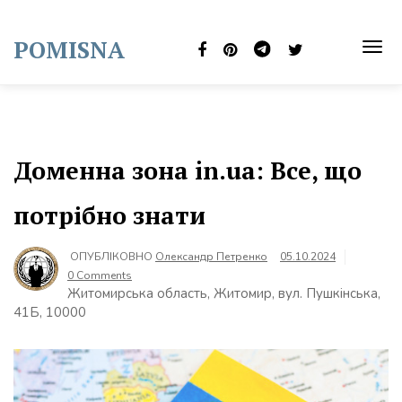
Skip
to
POMISNA
content
TOG
NAVI
Доменна зона in.ua: Все, що
потрібно знати
ОПУБЛІКОВНО
Олександр Петренко
05.10.2024
0 Comments
Житомирська область, Житомир, вул. Пушкінська,
41Б, 10000