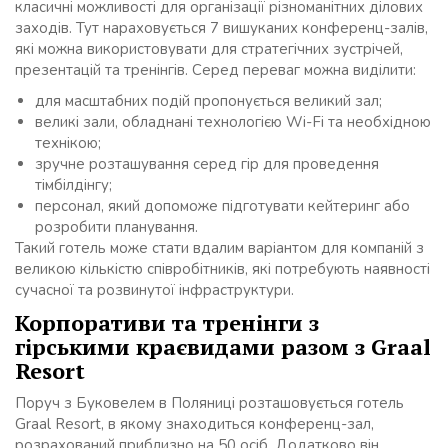
класичні можливості для організації різноманітних ділових
заходів. Тут нараховується 7 вишуканих конференц-залів,
які можна використовувати для стратегічних зустрічей,
презентацій та тренінгів. Серед переваг можна виділити:
для масштабних подій пропонується великий зал;
великі зали, обладнані технологією Wi-Fi та необхідною
технікою;
зручне розташування серед гір для проведення
тімбілдінгу;
персонал, який допоможе підготувати кейтеринг або
розробити планування.
Такий готель може стати вдалим варіантом для компаній з
великою кількістю співробітників, які потребують наявності
сучасної та розвинутої інфраструктури.
Корпоративи та тренінги з
гірськими краєвидами разом з Graal
Resort
Поруч з Буковелем в Поляниці розташовується готель
Graal Resort, в якому знаходиться конференц-зал,
розрахований приблизно на 50 осіб. Додатково він