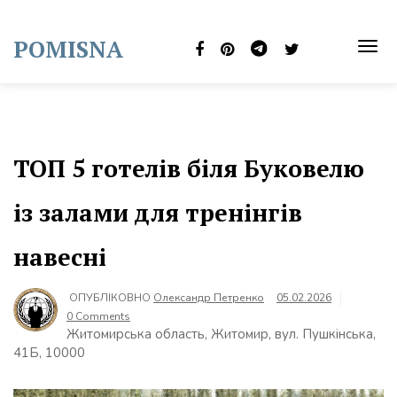
Skip
to
POMISNA
content
TOG
NAVI
ТОП 5 готелів біля Буковелю
із залами для тренінгів
навесні
ОПУБЛІКОВНО
Олександр Петренко
05.02.2026
0 Comments
Житомирська область, Житомир, вул. Пушкінська,
41Б, 10000