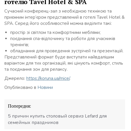
готелю Tavel Hotel & SPA
Сучасний конференц-зал з необхідною технікою та
приємним інтер’єром представлений в готелі Tavel Hotel &
SPA. Серед його особливостей можна виділити такі:
простір зі світлом та комфортними меблями;
поєднання спа-відпочинку та роботи для учасників
тренінгів;
обладнання для проведення зустрічей та презентацій.
Представлений формат буде виступати найвдалішим
варіантом для тих організацій, які цінують комфорт, стиль
та поєднання зон для релаксу.
Джерело:
https://koruna.ua/mice/
.
Опубліковано в
Новини
Навігація
Попередня:
записів
5 причин купить столовый сервиз Lefard для
семейных праздников