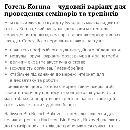
Готель Koruna – чудовий варіант для
проведення семінарів та тренінгів
Біля гірськолижного курорту Буковель можна виділити
готель Koruna, який виступає ідеальним місцем для
проведення тренінгів, семінарів та різних корпоративних
заходів. Серед його переваг виділяють наступні:
наявність професійного мультимедійного обладнання;
модульні зручні варіанти розсаджування за потреби;
великий екран та акустична система;
можливість організації кава-брейків;
стабільне під’єднання до мережі інтернет для
відеозв’язку та роботи.
Приміщення цього готелю створені таким чином, щоб
сприяти творчому процесу та концентрації уваги. Для
масштабних корпоративних тренінгів навесні саме цей
готель може стати чудовою базою.
Radisson Blu Resort, Bukovel – преміальні рішення для
великих тренінгів Radisson Blu Resort, Bukovel належить
до п’ятизіркових готелів, де пропонуються сучасні та